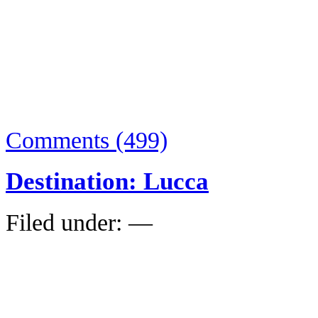
Rivi per la possibilità che mi ha
tradotto nella mia lingua.
Il prezzo, a mio modesto avviso,
rimane che sfogliarlo e decidere
Comments (499)
Destination: Lucca
Filed under: —
Je pars pour le festival de
fumett
2012.
Voici deux illustrations original