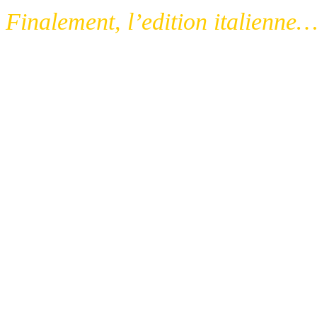
Finalement, l’edition italienne
Posso scrivere in italiano per un
Tra pochi giorni, al festival del
disponibile l’edizione italiana de
RW/Lineachiara.
I primi due albi dell’edizione fr
libro a colori di una novantina 
po’ più piccolo dell’originale e,
Pieri abbiamo rimesso mano alle
stampe una versione ‘rimasterizza
parzialmente, nel disegno.