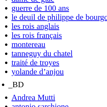
guerre de 100 ans
le deuil de philippe de bourg
les rois anglais
les rois français
montereau
tanneguy du chatel
traité de troyes
yolande d’anjou
_BD
Andrea Mutti
antonio sarchione