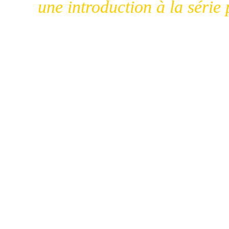
une introducti
on à la série 
uscita: 30 novembre
prezzo: 12,95 euro
Dopo l’anteprima al Lucca Com
giorni dall’uscita ufficiale, ecc
serie per chi non ne avesse mai s
cos’è
“Il Trono d’Argilla” è l’edizion
d’Argile”, serie di ambientazione
area francofona da Delcourt.