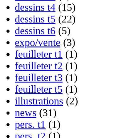
dessins t4
(15)
dessins t5
(22)
dessins t6
(5)
expo/vente
(3)
feuilleter t1
(1)
feuilleter t2
(1)
feuilleter t3
(1)
feuilleter t5
(1)
illustrations
(2)
news
(31)
pers. t1
(1)
pers. t2
(1)